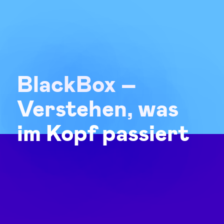
BlackBox –
Produktion
Verstehen, was
im Kopf passiert